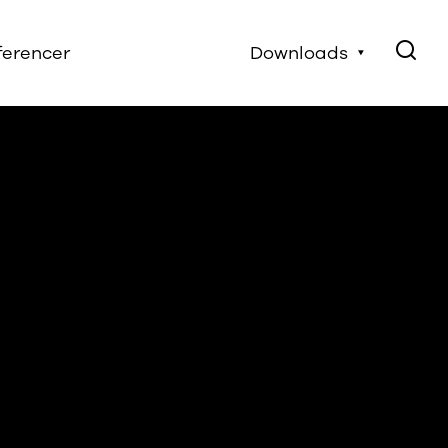
ferencer
Downloads
Elementoversigter
STENSTRUP
brugervejledninger
Certifikater
Monteringsvejledninger
Logofiler