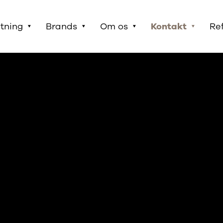
etning
Brands
Om os
Kontakt
Re
Brochurer
Specialprodukter
Produktdatablade
Brugervejledninger
Generelle dokumenter
OneMed