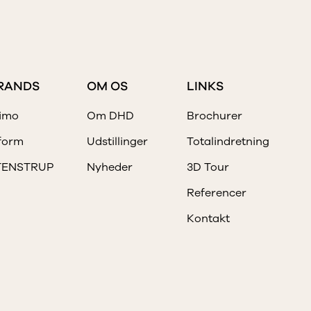
RANDS
OM OS
LINKS
imo
Om DHD
Brochurer
form
Udstillinger
Totalindretning
TENSTRUP
Nyheder
3D Tour
Referencer
Kontakt