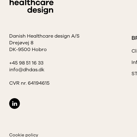
Danish Healthcare design A/S
B
Drejøvej 8
DK-9500 Hobro
Cl
In
+45 98 51 16 33
info@dhdas.dk
S
CVR nr. 64194615
Cookie policy