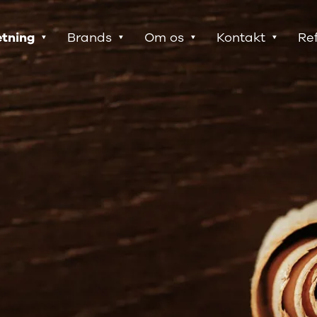
etning
Brands
Om os
Kontakt
Re
Brochurer
Specialprodukter
Produktdatablade
Brugervejledninger
Generelle dokumenter