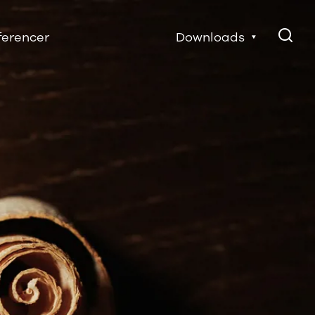
ferencer
Downloads
Elementoversigter
STENSTRUP
brugervejledninger
Certifikater
Monteringsvejledninger
Logofiler