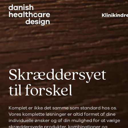
Hop
til
Klinikindr
hovedindhold
Her kan du finde relevante dokumenter
som brugervejledninger og produktblade.
Skræddersyet
til forskel
Komplet er ikke det samme som standard hos os.
Vores komplette løsninger er altid formet af dine
individuelle ønsker og af din mulighed for at vælge
skræddersyede produkter, kombinationer og