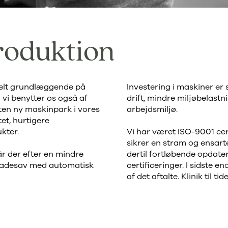
roduktion
 helt grundlæggende på
Investering i maskiner er 
i benytter os også af
drift, mindre miljøbelastn
ten ny maskinpark i vores
arbejdsmiljø.
et, hurtigere
kter.
Vi har været ISO-9001 cert
sikrer en stram og ensarte
når der efter en mindre
dertil fortløbende opdate
ladesav med automatisk
certificeringer. I sidste e
af det aftalte. Klinik til tid