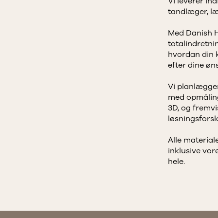
Vi leverer ind
tandlæger, l
Med Danish H
totalindretnin
hvordan din k
efter dine øn
Vi planlægger
med opmåling
3D, og fremvi
løsningsforsla
Alle materialer
inklusive vor
hele.