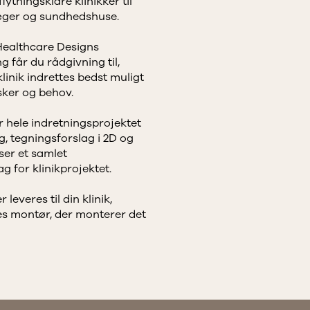
flytningsklare klinikker til
æger og sundhedshuse.
ealthcare Designs
g får du rådgivning til,
linik indrettes bedst muligt
sker og behov.
 hele indretningsprojektet
, tegningsforslag i 2D og
ser et samlet
g for klinikprojektet.
 leveres til din klinik,
es montør, der monterer det